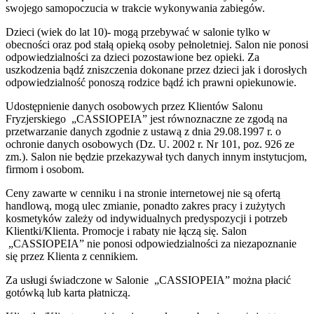
swojego samopoczucia w trakcie wykonywania zabiegów.
Dzieci (wiek do lat 10)- mogą przebywać w salonie tylko w
obecności oraz pod stałą opieką osoby pełnoletniej. Salon nie ponosi
odpowiedzialności za dzieci pozostawione bez opieki. Za
uszkodzenia bądź zniszczenia dokonane przez dzieci jak i dorosłych
odpowiedzialność ponoszą rodzice bądź ich prawni opiekunowie.
Udostępnienie danych osobowych przez Klientów Salonu
Fryzjerskiego „CASSIOPEIA” jest równoznaczne ze zgodą na
przetwarzanie danych zgodnie z ustawą z dnia 29.08.1997 r. o
ochronie danych osobowych (Dz. U. 2002 r. Nr 101, poz. 926 ze
zm.). Salon nie będzie przekazywał tych danych innym instytucjom,
firmom i osobom.
Ceny zawarte w cenniku i na stronie internetowej nie są ofertą
handlową, mogą ulec zmianie, ponadto zakres pracy i zużytych
kosmetyków zależy od indywidualnych predyspozycji i potrzeb
Klientki/Klienta. Promocje i rabaty nie łączą się. Salon
„CASSIOPEIA” nie ponosi odpowiedzialności za niezapoznanie
się przez Klienta z cennikiem.
Za usługi świadczone w Salonie „CASSIOPEIA” można płacić
gotówką lub karta płatniczą.