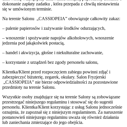
dokonanie zapłaty zadatku , która przepada z chwilą niestawienia
się w umówionym terminie.
Na terenie Salonu „CASSIOPEIA” obowiązuje całkowity zakaz:
– palenie papierosów i zażywanie środków odurzających,
– wnoszenie i spożywanie napojów alkoholowych, wnoszenie
jedzenia pod jakąkolwiek postacią,
– handel i akwizycja, głośne i niekulturalne zachowanie,
– korzystanie z urządzeń bez zgody personelu salonu,
Klientka/Klient przed rozpoczęciem zabiegu powinni zdjąć i
zabezpieczyć biżuterię, zegarek, okulary. Salon Fryzjerski
„CASSIOPEIA” nie bierze odpowiedzialności za pozostawione
przedmioty na terenie Salonu.
Wszystkie osoby znajdujące się na terenie Salony są zobowiązane
przestrzegać niniejszego regulaminu i stosować się do sugestii
personelu. Klientka/Klient korzystając z usług Salonu jednocześnie
oznajmia, że zapoznał się z niniejszym regulaminem. Za naruszenie
postanowień niniejszego regulaminu uważa się również działania
lub zaniechania zmierzające do jego obejścia.