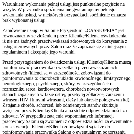
Warunkiem wykonania pełnej usługi jest punktualne przyjście na
wizytę. W przypadku spóźnienia nie gwarantujemy pełnego
wykonania usługi, w niektórych przypadkach spóźnienie oznacza
brak wykonanej usługi.
Zamówienie usługi w Salonie Fryzjerskim „CASSIOPEIA” jest
równoznaczny ze złożeniem przez Klientkę/Klienta oświadczenia,
iż nie ma żadnych przeciwwskazań zdrowotnych do korzystania z
usług oferowanych przez Salon oraz że zapoznał się z niniejszym
regulaminem i akceptuje jego warunki.
Przed przystąpieniem do świadczenia usługi Klientkę/Klienta muszą
poinformować pracownika o wszelkich przeciwwskazaniach
zdrowotnych (klienci są w szczególności zobowiązani do
poinformowania o: chorobach układu krwionośnego, limfatycznego,
neurologicznego, psychicznego, skóry, w szczególności: o
rozruszniku serca, kardiowertera, chorobach nowotworowych,
stanach zapalanych w fazie ostrej, przebytej żółtaczce, zarażeniu
wirusem HIV i innymi wirusami, ciąży lub okresie połogowym itd).
Zatajanie chorób, schorzeń, lub odmiennych stanów skutkuje
wzięciem przez Klientkę/Klienta a na siebie odpowiedzialności za
zdrowie. W przypadku zatajenia wspomnianych informacji
pracownicy Salonu są zwolnieni z odpowiedzialności za ewentualne
konsekwencje. Klientkę/Klienta zobowiązani są także do
poinformowania pracownika Salonu o ewentualnym pogorszeniu