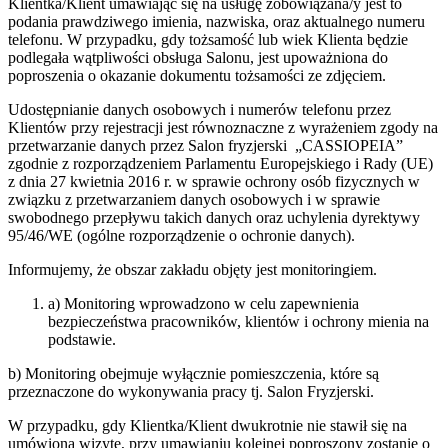
Klientka/Klient umawiając się na usługę zobowiązana/y jest to
podania prawdziwego imienia, nazwiska, oraz aktualnego numeru
telefonu. W przypadku, gdy tożsamość lub wiek Klienta będzie
podlegała wątpliwości obsługa Salonu, jest upoważniona do
poproszenia o okazanie dokumentu tożsamości ze zdjęciem.
Udostępnianie danych osobowych i numerów telefonu przez
Klientów przy rejestracji jest równoznaczne z wyrażeniem zgody na
przetwarzanie danych przez Salon fryzjerski „CASSIOPEIA”
zgodnie z rozporządzeniem Parlamentu Europejskiego i Rady (UE)
z dnia 27 kwietnia 2016 r. w sprawie ochrony osób fizycznych w
związku z przetwarzaniem danych osobowych i w sprawie
swobodnego przepływu takich danych oraz uchylenia dyrektywy
95/46/WE (ogólne rozporządzenie o ochronie danych).
Informujemy, że obszar zakładu objęty jest monitoringiem.
a) Monitoring wprowadzono w celu zapewnienia
bezpieczeństwa pracowników, klientów i ochrony mienia na
podstawie.
b) Monitoring obejmuje wyłącznie pomieszczenia, które są
przeznaczone do wykonywania pracy tj. Salon Fryzjerski.
W przypadku, gdy Klientka/Klient dwukrotnie nie stawił się na
umówioną wizytę, przy umawianiu kolejnej poproszony zostanie o